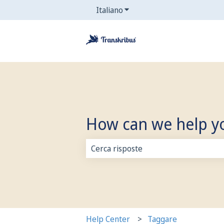
Italiano
Mostra sottomenu per le tr
How can we help y
Non sono presenti suggerimenti per
Help Center
Taggare